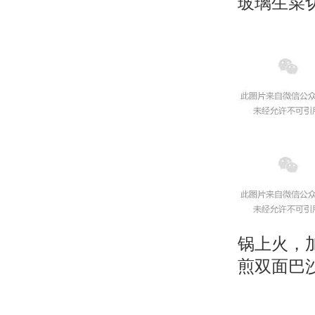
玻璃生菜
锅上火，
煎双面巴