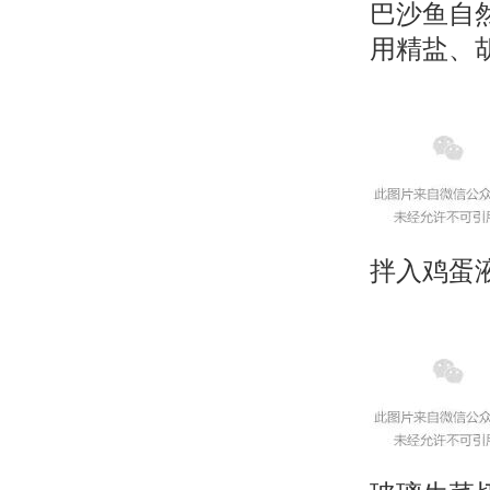
巴沙鱼自
用精盐、
拌入鸡蛋