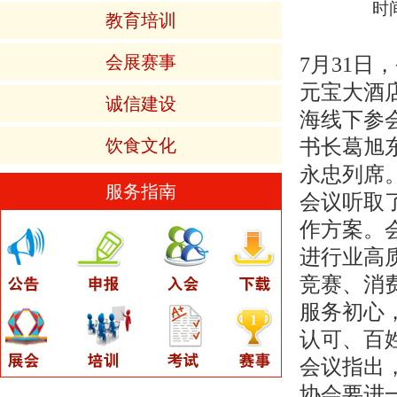
时间
教育培训
会展赛事
7月31
元宝大酒
诚信建设
海线下参
书长葛旭
饮食文化
永忠列席
服务指南
会议听取
作方案。
进行业高
竞赛、消
服务初心
认可、百
会议指出
协会要进