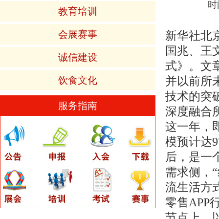
时
教育培训
会展赛事
新华社北京
国兆、王
诚信建设
式》。文
并以前所
饮食文化
技术的突
服务指南
深度融合
这一年，
模预计达9
后，是一
需求侧，
流生活方式
零售APP
节点上，